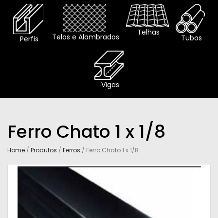
Telhas
Telas e Alambrados
Tubos
Perfis
Vigas
Ferro Chato 1 x 1/8
Home
/
Produtos
/
Ferros
/ Ferro Chato 1 x 1/8