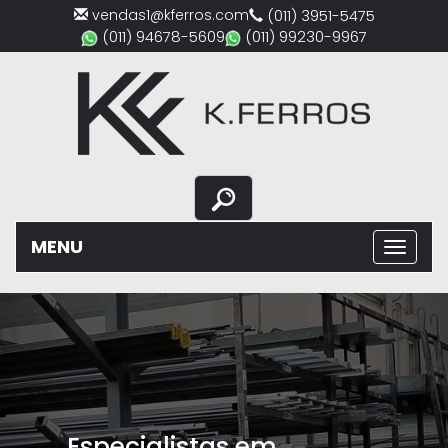
vendas1@kferros.com
(011) 3951-5475
(011) 94678-5609
(011) 99230-9967
MENU
Previous
Nex
Especialistas em