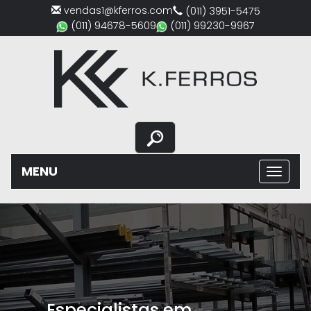
vendas1@kferros.com
(011) 3951-5475
(011) 94678-5609
(011) 99230-9967
MENU
Previous
Nex
Especialistas em