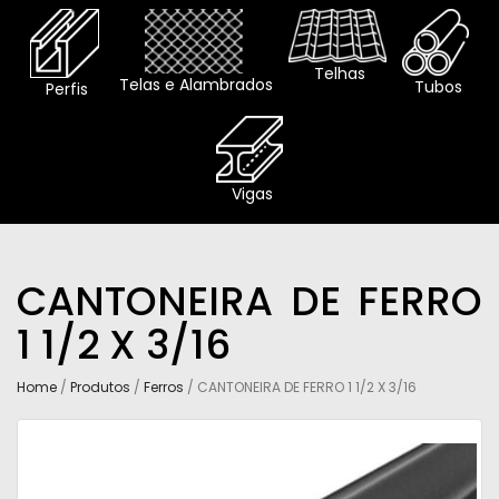
Telhas
Telas e Alambrados
Tubos
Perfis
Vigas
CANTONEIRA DE FERRO
1 1/2 X 3/16
Home
/
Produtos
/
Ferros
/ CANTONEIRA DE FERRO 1 1/2 X 3/16