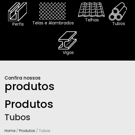
Telhas
Telas e Alambrados
Tubos
Perfis
Vigas
Confira nossos
produtos
Produtos
Tubos
Home
/
Produtos
/ Tubos