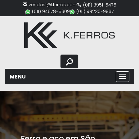
vendas1@kferros.com
(011) 3951-5475
(011) 94678-5609
(011) 99230-9967
MENU
Previous
Nex
Ferro e aço em São