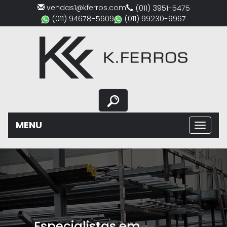
vendas1@kferros.com
(011) 3951-5475
(011) 94678-5609
(011) 99230-9967
MENU
Previous
Nex
Especialistas em