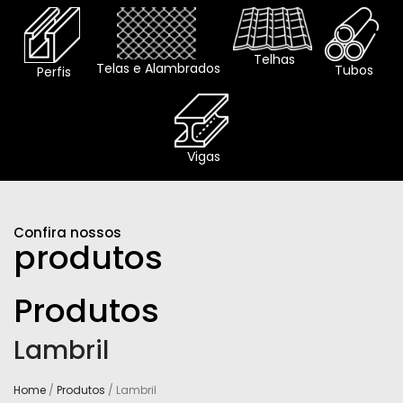
Telhas
Telas e Alambrados
Tubos
Perfis
Vigas
Confira nossos
produtos
Produtos
Lambril
Home
/
Produtos
/ Lambril