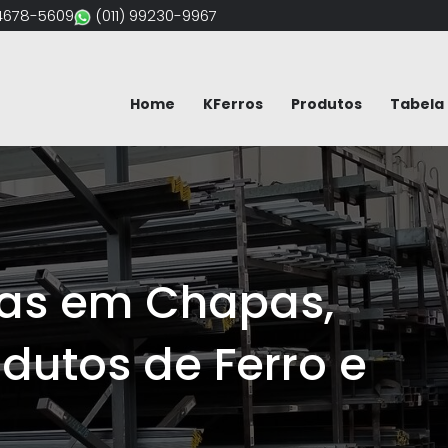
94678-5609
(011) 99230-9967
Home
KFerros
Produtos
Tabela 
m Chapas,
 de Ferro e