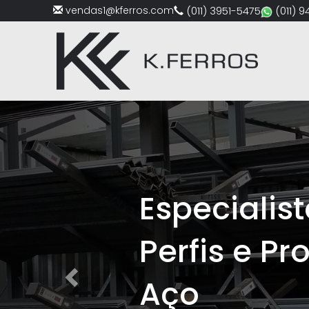
vendas1@kferros.com
(011) 3951-5475
(011) 
Previous
Especialistas e
Perfis e Produtos
Aço