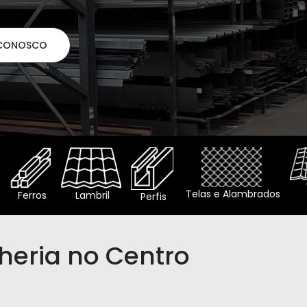
o
Telas e Alambrados
Ferros
Lambril
Perfis
heria no Centro