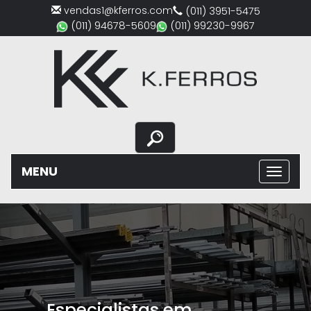
vendas1@kferros.com
(011) 3951-5475
(011) 94678-5609
(011) 99230-9967
MENU
Previous
Nex
Especialistas em