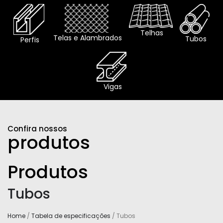
Telhas
Telas e Alambrados
Tubos
Perfis
Vigas
Confira nossos
produtos
Produtos
Tubos
Home
/
Tabela de especificações
/ Tubos