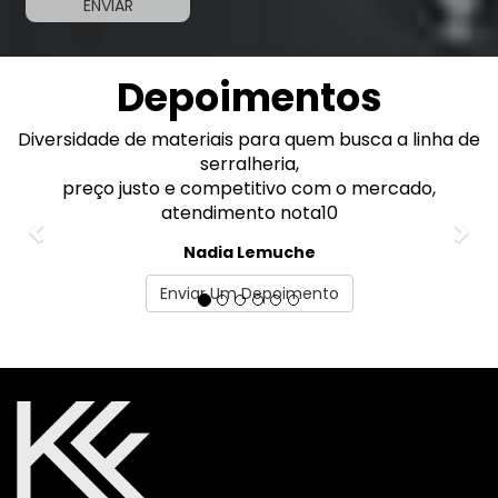
Depoimentos
inha de
Previous
Excelente atendimento!
Nex
Fiz meu pedido pelo WhatsApp e fui muit
o,
atendido pela Gabriela.
As chapas solicitadas estavam com as me
perfeitas.
Recomendo!
Enviar Um Depoimento
Marcelo Adorno