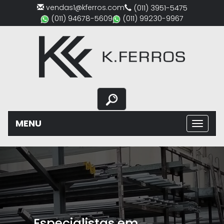
vendas1@kferros.com
(011) 3951-5475
(011) 94678-5609
(011) 99230-9967
MENU
Previous
Nex
Ferro e aço em São