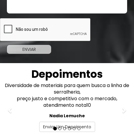
Depoimentos
 de
Previous
Excelente atendimento!
Nex
Fiz meu pedido pelo WhatsApp e fui muito bem
atendido pela Gabriela.
As chapas solicitadas estavam com as medida
perfeitas.
Recomendo!
Enviar Um Depoimento
Marcelo Adorno