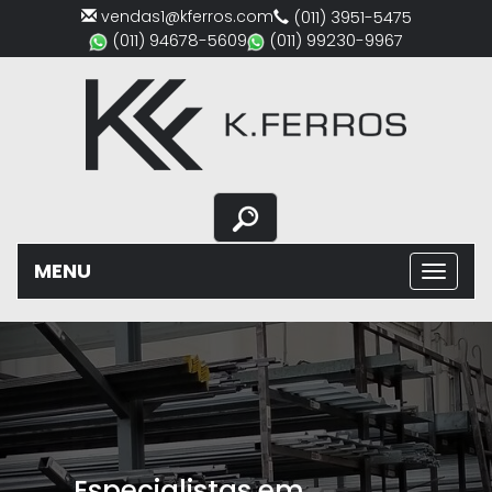
vendas1@kferros.com
(011) 3951-5475
(011) 94678-5609
(011) 99230-9967
MENU
Previous
Nex
Ferro e aço em São