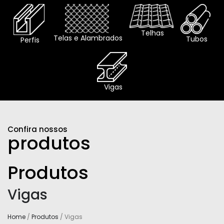
Telhas
Telas e Alambrados
Tubos
Perfis
Vigas
Confira nossos
produtos
Produtos
Vigas
Home
/
Produtos
/ Vigas