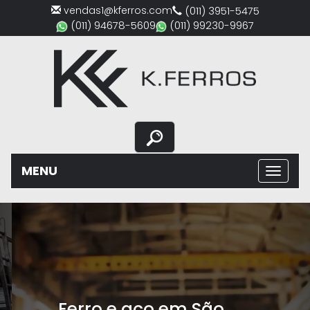
vendas1@kferros.com
(011) 3951-5475
(011) 94678-5609
(011) 99230-9967
MENU
Previous
Nex
Ferro e aço em São