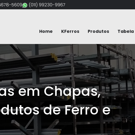
94678-5609
(011) 99230-9967
Home
KFerros
Produtos
Tabela 
tas em Chapas,
odutos de Ferro e