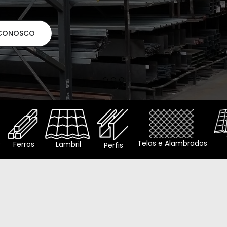
 CONOSCO
o
Telas e Alambrados
Ferros
Lambril
Perfis