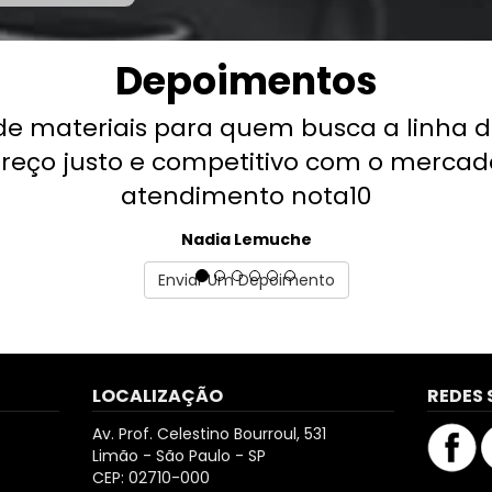
Depoimentos
de materiais para quem busca a linha de
reço justo e competitivo com o mercad
atendimento nota10
Nadia Lemuche
Enviar Um Depoimento
LOCALIZAÇÃO
REDES 
Av. Prof. Celestino Bourroul, 531
Limão - São Paulo - SP
CEP: 02710-000