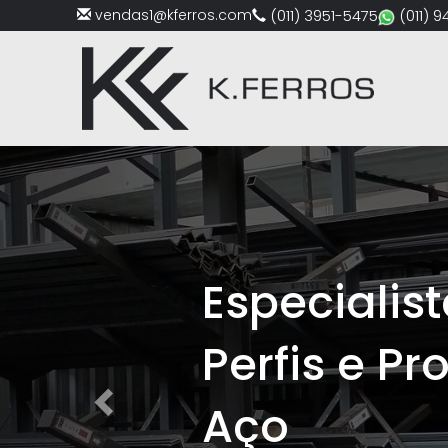
vendas1@kferros.com
(011) 3951-5475
(011) 
Previous
Especialis
Perfis e Pr
Aço