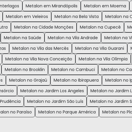
nterlagos
Metalon em Mirandópolis
Metalon em Moema
Metalon em Veleiros
Metalon na Bela Vista
Metalon na C
utra
Metalon na Cidade Monções
Metalon na Cupecê
Me
Metalon na Saúde
Metalon na Vila Andrade
Metalon na Vi
zas
Metalon na Vila das Mercês
Metalon na Vila Guarani
Metalon na Vila Nova Conceição
Metalon na Vila Olímpia
Metalon no Brooklin
Metalon no Cambuci
Metalon no C
es
Metalon no Grajaú
Metalon no Ibirapuera
Metalon no I
nsórcio
Metalon no Jardim Los Angeles
Metalon no Jardim L
 Prudência
Metalon no Jardim São Luís
Metalon no Jardim 
alon no Paraíso
Metalon no Parque América
Metalon no Pla