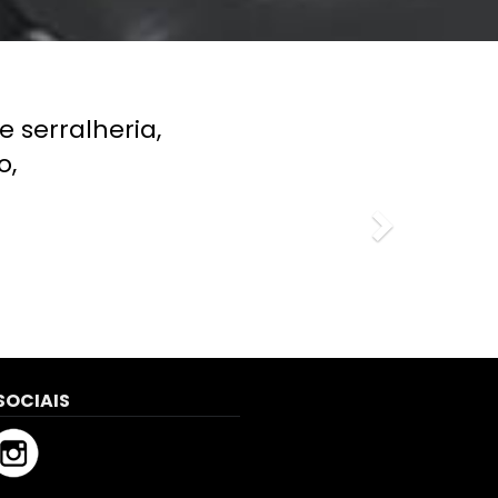
Next
 serralheria,
o,
SOCIAIS