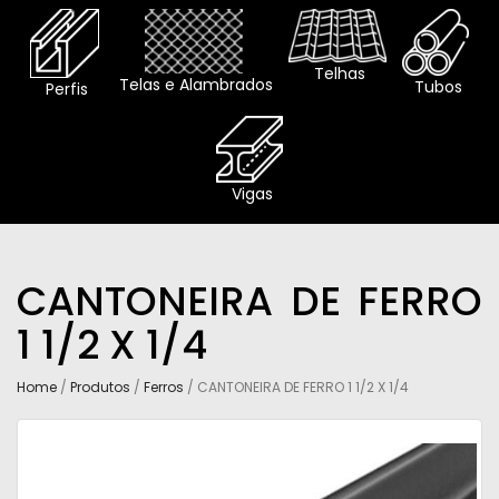
Telhas
Telas e Alambrados
Tubos
Perfis
Vigas
CANTONEIRA DE FERRO
1 1/2 X 1/4
Home
/
Produtos
/
Ferros
/ CANTONEIRA DE FERRO 1 1/2 X 1/4