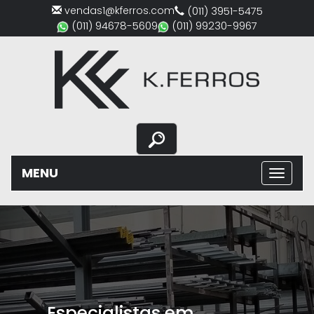
vendas1@kferros.com
(011) 3951-5475
(011) 94678-5609
(011) 99230-9967
MENU
Previous
Nex
Especialistas em