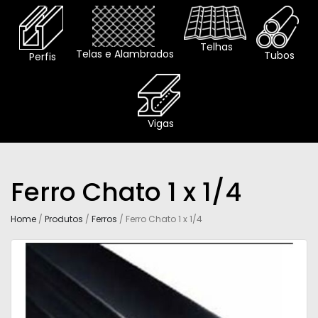
Telhas
Telas e Alambrados
Tubos
Perfis
Vigas
Ferro Chato 1 x 1/4
Home
/
Produtos
/
Ferros
/ Ferro Chato 1 x 1/4