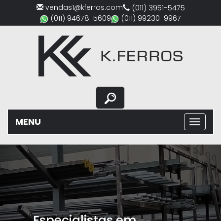
vendas1@kferros.com
(011) 3951-5475
(011) 94678-5609
(011) 99230-9967
MENU
Previous
Nex
Especialistas em