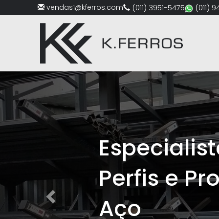
vendas1@kferros.com
(011) 3951-5475
(011) 
Previous
Especialistas em 
Perfis e Produtos d
Aço