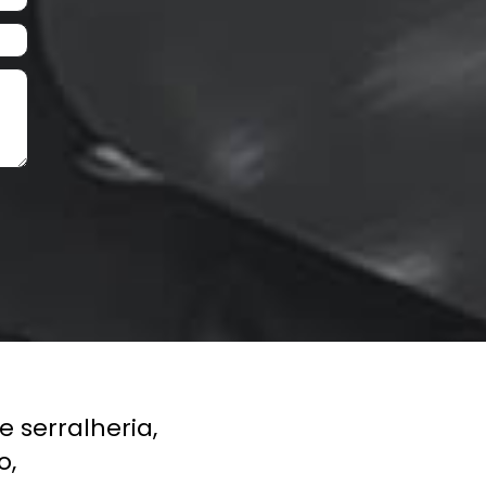
Next
rralheria,