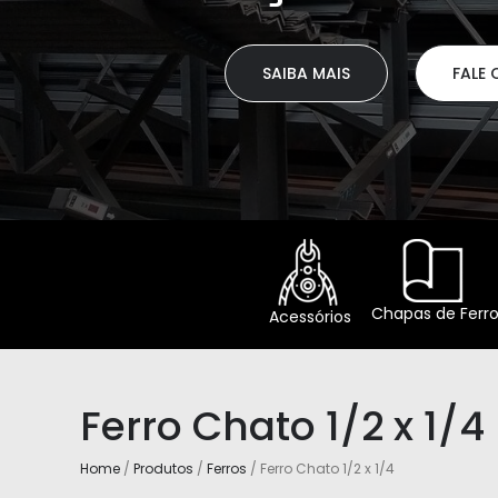
SAIBA MAIS
FALE CONOSCO
Chapas de Ferr
Acessórios
Ferro Chato 1/2 x 1/4
Home
/
Produtos
/
Ferros
/ Ferro Chato 1/2 x 1/4