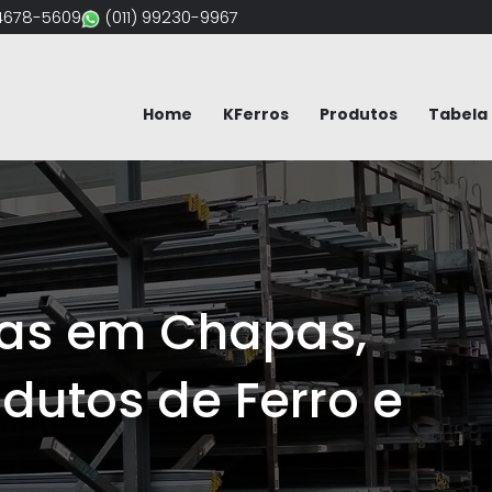
94678-5609
(011) 99230-9967
Home
KFerros
Produtos
Tabela 
Chapas,
e Ferro e