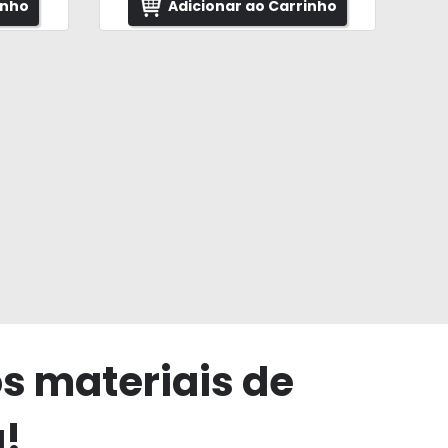
inho
Adicionar ao Carrinho
os materiais de
a!