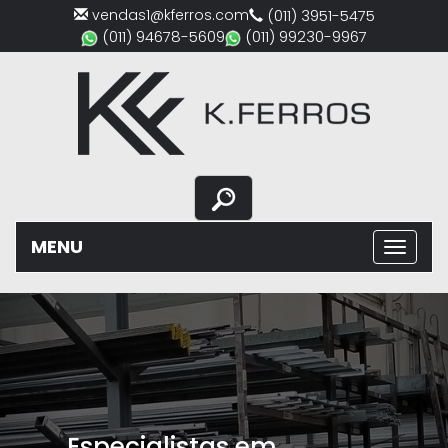
vendas1@kferros.com
(011) 3951-5475
(011) 94678-5609
(011) 99230-9967
MENU
Previous
Nex
Ferro e aço em São