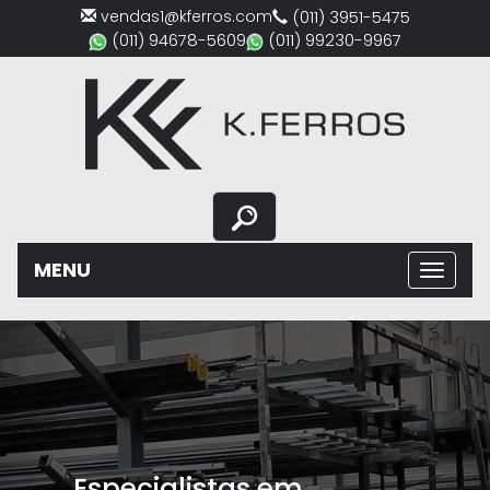
vendas1@kferros.com
(011) 3951-5475
(011) 94678-5609
(011) 99230-9967
MENU
Previous
Nex
Especialistas em