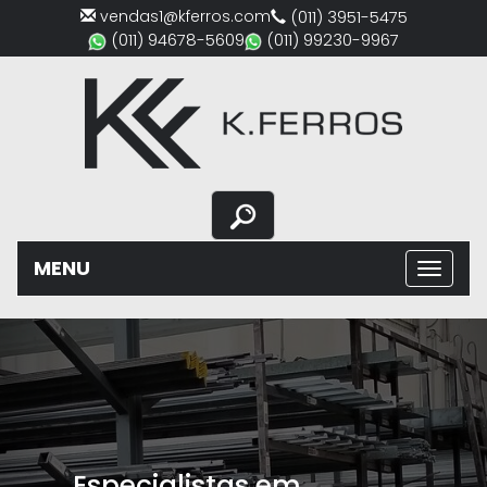
vendas1@kferros.com
(011) 3951-5475
(011) 94678-5609
(011) 99230-9967
MENU
Previous
Nex
Especialistas em