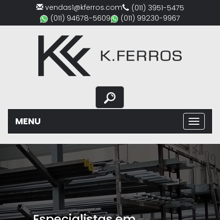
vendas1@kferros.com
(011) 3951-5475
(011) 94678-5609
(011) 99230-9967
MENU
Previous
Nex
Especialistas em