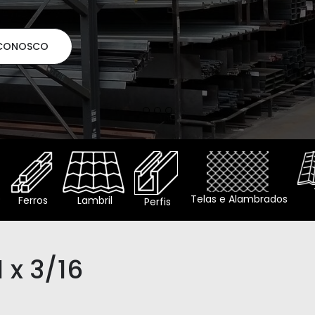
CO
o
Telas e Alambrados
Ferros
Lambril
Perfis
 x 3/16