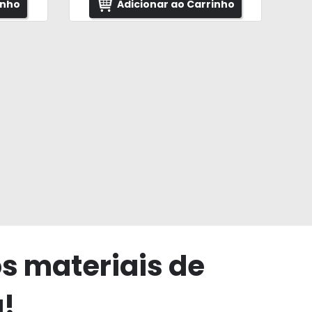
inho
Adicionar ao Carrinho
os materiais de
a!