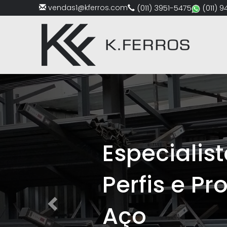
vendas1@kferros.com
(011) 3951-5475
(011) 
Previous
Especialista
Perfis e Prod
Aço