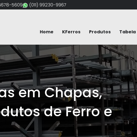
94678-5609
(011) 99230-9967
Home
KFerros
Produtos
Tabela 
s em Chapas,
utos de Ferro e