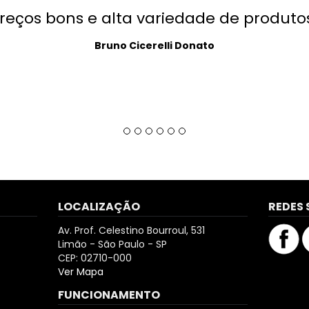
ços bons e alta variedade de produtos!
Bruno Cicerelli Donato
LOCALIZAÇÃO
REDES 
Av. Prof. Celestino Bourroul, 531
Limão - São Paulo - SP
CEP: 02710-000
Ver Mapa
FUNCIONAMENTO