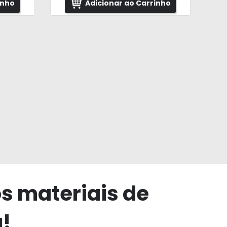
inho
Adicionar ao Carrinho
os materiais de
a!