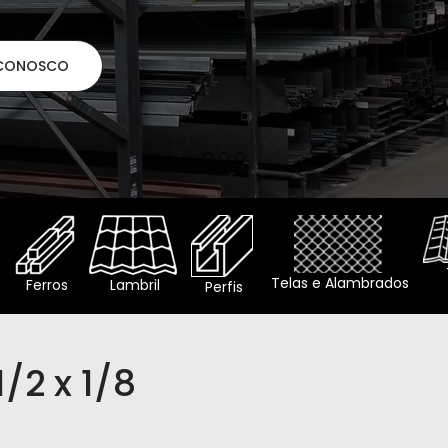
o
Telas e Alambrados
Ferros
Lambril
Perfis
/2 x 1/8