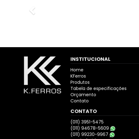
atendime
Nadia
INSTITUCIONAL
Home
KFerros
Produtos
Tabela de especificações
Orçamento
Contato
CONTATO
(011) 3951-5475
(011) 94678-5609
(011) 99230-9967