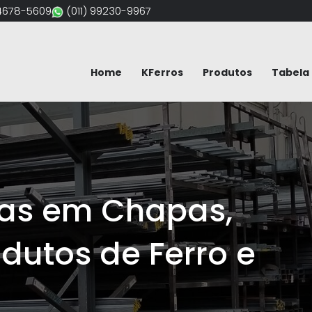
94678-5609
(011) 99230-9967
Home
KFerros
Produtos
Tabela 
e