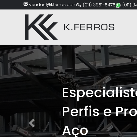
vendas1@kferros.com
(011) 3951-5475
(011) 
Previous
alistas em Chapas,
e Produtos de Ferro 