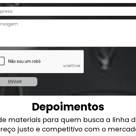
Depoimentos
uem busca a linha de serralheria,
titivo com o mercado,