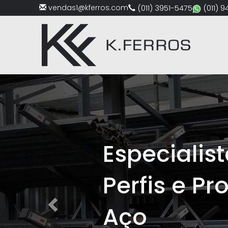
vendas1@kferros.com
(011) 3951-5475
(011) 
Previous
Especialistas 
Perfis e Produt
Aço