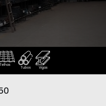
Telhas
Tubos
Vigas
,50