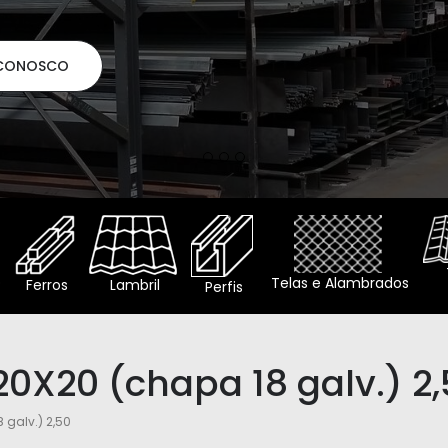
o
Telas e Alambrados
Ferros
Lambril
Perfis
 20X20 (chapa 18 galv.) 2
 galv.) 2,50