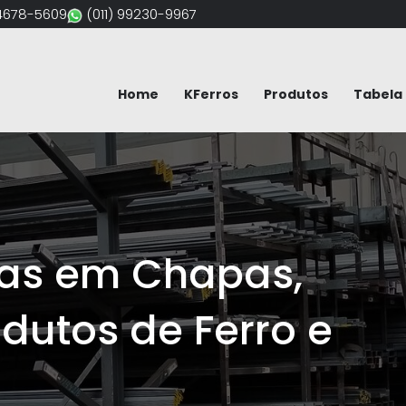
94678-5609
(011) 99230-9967
Home
KFerros
Produtos
Tabela 
em Chapas,
os de Ferro e