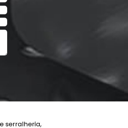
Next
ria,