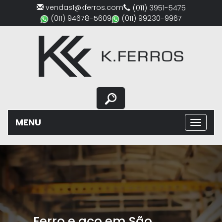
vendas1@kferros.com
(011) 3951-5475
(011) 94678-5609
(011) 99230-9967
MENU
Previous
Nex
Ferro e aço em São