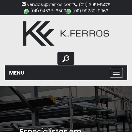
vendas1@kferros.com
(011) 3951-5475
(011) 94678-5609
(011) 99230-9967
MENU
Previous
Nex
Especialistas em