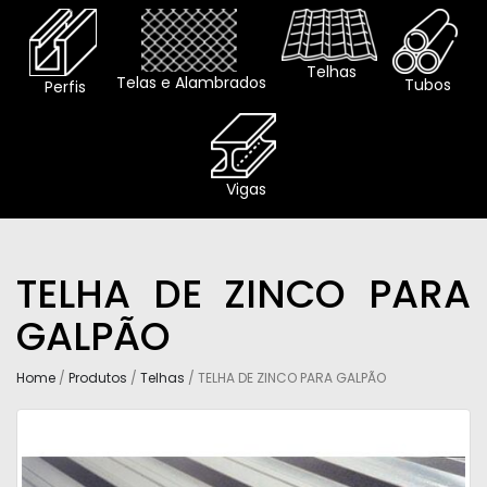
Telhas
Telas e Alambrados
Tubos
Perfis
Vigas
TELHA DE ZINCO PARA
GALPÃO
Home
/
Produtos
/
Telhas
/ TELHA DE ZINCO PARA GALPÃO