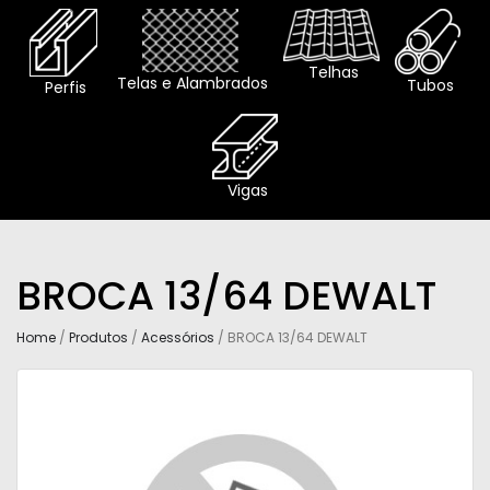
Telhas
Telas e Alambrados
Tubos
Perfis
Vigas
BROCA 13/64 DEWALT
Home
/
Produtos
/
Acessórios
/ BROCA 13/64 DEWALT