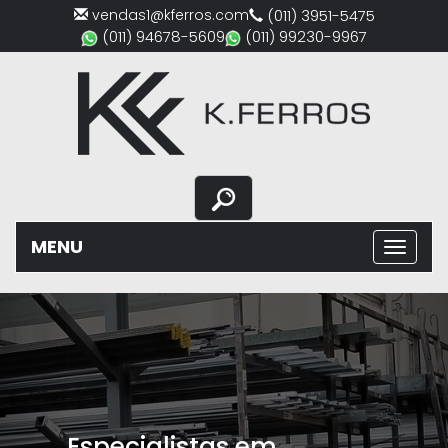
vendas1@kferros.com
(011) 3951-5475
(011) 94678-5609
(011) 99230-9967
MENU
Previous
Nex
Especialistas em