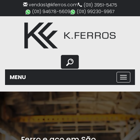
vendas1@kferros.com
(011) 3951-5475
(011) 94678-5609
(011) 99230-9967
MENU
Previous
Nex
Ferro e aço em São