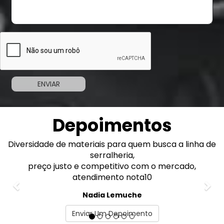
Depoimentos
sidade de materiais para quem busca a linha de
Previous
Nex
serralheria,
Fi
preço justo e competitivo com o mercado,
atendimento nota10
As
Nadia Lemuche
Enviar Um Depoimento