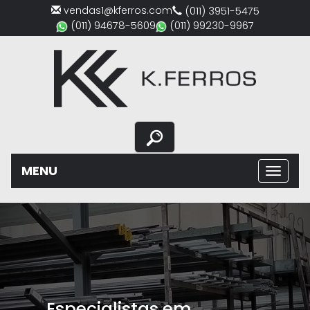
vendas1@kferros.com
(011) 3951-5475
(011) 94678-5609
(011) 99230-9967
MENU
Previous
Nex
Especialistas em